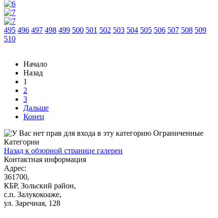
495
496
497
498
499
500
501
502
503
504
505
506
507
508
509
510
Начало
Назад
1
2
3
Дальше
Конец
Ограниченные
Категории
Назад к обзорной странице галереи
Контактная информация
Адрес:
361700
,
КБР, Зольский район,
с.п. Залукокоаже
,
ул. Заречная, 128